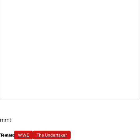
mmt
Temas:
WWE
The Undertaker