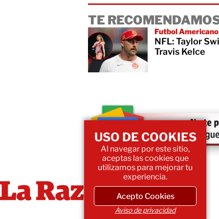
TE RECOMENDAMOS
Futbol Americano
NFL: Taylor Swi
Travis Kelce
USO DE COOKIES
Al navegar por este sitio,
aceptas las cookies que
utilizamos para mejorar tu
experiencia.
Acepto Cookies
Aviso de privacidad