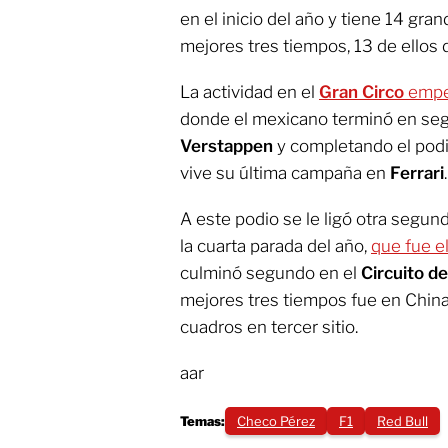
en el inicio del año y tiene 14 gra
mejores tres tiempos, 13 de ellos
La actividad en el
Gran Circo
empe
donde el mexicano terminó en seg
Verstappen
y completando el podi
vive su última campaña en
Ferrari
.
A este podio se le ligó otra segun
la cuarta parada del año,
que fue e
culminó segundo en el
Circuito d
mejores tres tiempos fue en China
cuadros en tercer sitio.
aar
Temas:
Checo Pérez
F1
Red Bull