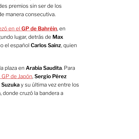
ndes premios sin ser de los
 de manera consecutiva.
zó en el
GP
de Bahréin
, en
undo lugar, detrás de
Max
o el español
Carlos Sainz
, quien
da plaza en
Arabia Saudita
. Para
l GP de Japón
,
Sergio Pérez
e Suzuka
y su última vez entre los
, donde cruzó la bandera a