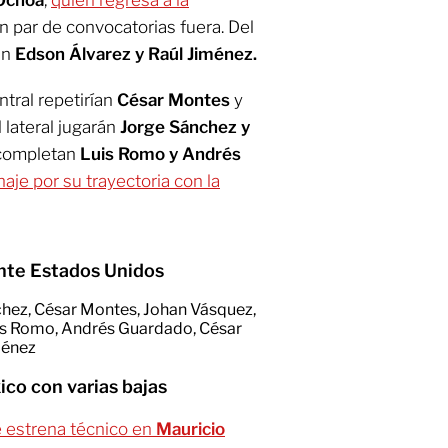
Ochoa
,
quien regresa a la
 par de convocatorias fuera. Del
an
Edson Álvarez y Raúl Jiménez.
ntral repetirían
César Montes
y
 lateral jugarán
Jorge
Sánchez y
 completan
Luis Romo y Andrés
aje por su trayectoria con la
ante Estados Unidos
hez, César Montes, Johan Vásquez,
is Romo, Andrés Guardado, César
ménez
co con varias bajas
 estrena técnico en
Mauricio