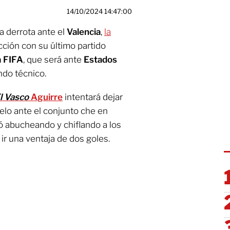
14/10/2024 14:47:00
 derrota ante el
Valencia
,
la
cción con su último partido
 FIFA
, que será ante
Estados
ndo técnico.
l Vasco
Aguirre
intentará dejar
lo ante el conjunto che en
nó abucheando y chiflando a los
ir una ventaja de dos goles.