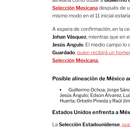
alinearía como titular a
Guillermo 
Selección Mexicana
después de un
mismo modo en el 11 inicial estarí
A espera de confirmación, en la ce
Johan Vásquez
, mientras que en el
Jesús Angulo
. El medio campo lo
Guardado
,
quien recibirá un homen
Selección Mexicana
.
Posible alineación de México 
Guillermo Ochoa; Jorge Sánc
Jesús Ángulo; Edson Álvarez, Lu
Huerta; Orbelín Pineda y Raúl Ji
Estados Unidos enfrenta a Méxi
La
Selección Estadounidense
,
que