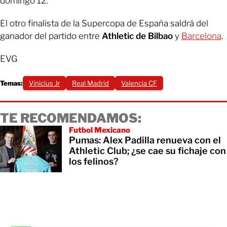
domingo 12.
El otro finalista de la Supercopa de España saldrá del
ganador del partido entre
Athletic de Bilbao
y
Barcelona
.
EVG
Temas:
Vinicius Jr
Real Madrid
Valencia CF
TE RECOMENDAMOS:
Futbol Mexicano
Pumas: Alex Padilla renueva con el
Athletic Club; ¿se cae su fichaje con
los felinos?