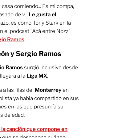
 casa comiendo... Es mi compa,
asado de v...
Le gusta el
stazo, es como Tony Stark en la
n el podcast “Acá entre Nozz”
gio Ramos
.
eón y Sergio Ramos
io Ramos
surgió inclusive desde
llegara a la
Liga MX
.
a las filas del
Monterrey
en
bolista ya había compartido en sus
nes en las que presumía su
s de edad.
e la canción que compone en
 lo que se desconoce cuándo