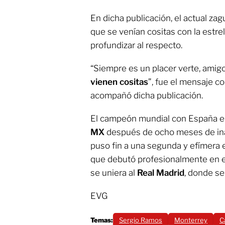
En dicha publicación, el actual za
que se venían cositas con la estrel
profundizar al respecto.
“Siempre es un placer verte, amig
vienen cositas
”, fue el mensaje c
acompañó dicha publicación.
El campeón mundial con España en
MX
después de ocho meses de inac
puso fin a una segunda y efímera 
que debutó profesionalmente en e
se uniera al
Real Madrid
, donde se
EVG
Temas:
Sergio Ramos
Monterrey
C