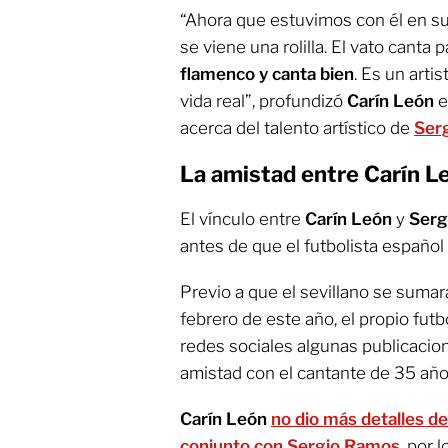
“Ahora que estuvimos con él en su
se viene una rolilla. El vato canta p
flamenco y canta bien
. Es un arti
vida real”, profundizó
Carín León
e
acerca del talento artístico de
Ser
La amistad entre Carín L
El vínculo entre
Carín León
y
Serg
antes de que el futbolista español 
Previo a que el sevillano se sumara 
febrero de este año, el propio fut
redes sociales algunas publicacio
amistad con el cantante de 35 año
Carín León
no dio más detalles d
conjunto con Sergio Ramos
, por