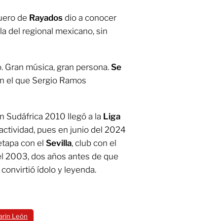
guero de
Rayados
dio a conocer
la del regional mexicano, sin
o. Gran música, gran persona.
Se
on el que Sergio Ramos
 Sudáfrica 2010 llegó a la
Liga
tividad, pues en junio del 2024
etapa con el
Sevilla
, club con el
l 2003, dos años antes de que
 convirtió ídolo y leyenda.
arin León