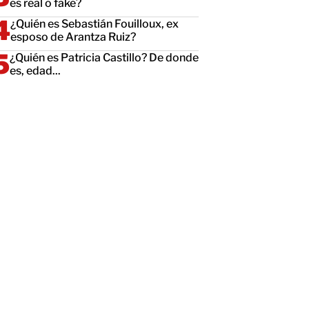
es real o fake?
¿Quién es Sebastián Fouilloux, ex
esposo de Arantza Ruiz?
¿Quién es Patricia Castillo? De donde
es, edad...