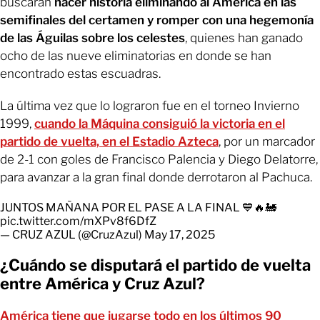
buscarán
hacer historia eliminando al América en las
semifinales del certamen y romper con una hegemonía
de las Águilas sobre los celestes
, quienes han ganado
ocho de las nueve eliminatorias en donde se han
encontrado estas escuadras.
La última vez que lo lograron fue en el torneo Invierno
1999,
cuando la Máquina consiguió la victoria en el
partido de vuelta, en el Estadio Azteca
, por un marcador
de 2-1 con goles de Francisco Palencia y Diego Delatorre,
para avanzar a la gran final donde derrotaron al Pachuca.
JUNTOS MAÑANA POR EL PASE A LA FINAL 💙🔥🚂
pic.twitter.com/mXPv8f6DfZ
— CRUZ AZUL (@CruzAzul)
May 17, 2025
¿Cuándo se disputará el partido de vuelta
entre América y Cruz Azul?
América tiene que jugarse todo en los últimos 90