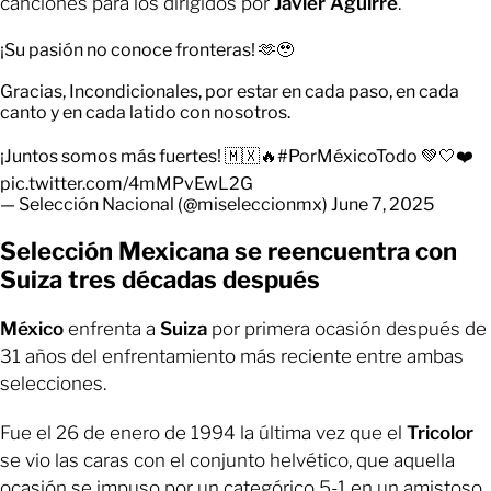
canciones para los dirigidos por
Javier Aguirre
.
¡Su pasión no conoce fronteras! 🫶🥹
Gracias, Incondicionales, por estar en cada paso, en cada
canto y en cada latido con nosotros.
¡Juntos somos más fuertes! 🇲🇽🔥
#PorMéxicoTodo
💚🤍❤️
pic.twitter.com/4mMPvEwL2G
— Selección Nacional (@miseleccionmx)
June 7, 2025
Selección Mexicana se reencuentra con
Suiza tres décadas después
México
enfrenta a
Suiza
por primera ocasión después de
31 años del enfrentamiento más reciente entre ambas
selecciones.
Fue el 26 de enero de 1994 la última vez que el
Tricolor
se vio las caras con el conjunto helvético, que aquella
ocasión se impuso por un categórico 5-1 en un amistoso