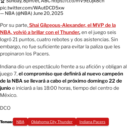
🏆 Sunday, 8pm/et, ABC
https://t.co/mV9EOjk8ch
pic.twitter.com/WAutDCD5xw
— NBA (@NBA)
June 20, 2025
Por su parte,
Shai Gilgeous-Alexander, el MVP de la
NBA, volvió a brillar con el Thunder
,
en el juego seis
logró 21 puntos, cuatro rebotes y dos asistencias. Sin
embargo, no fue suficiente para evitar la paliza que les
propinaron los Pacers.
Indiana dio un espectáculo frente a su afición y obligan al
juego 7,
el compromiso que definirá al nuevo campeón
de la NBA se llevará a cabo el próximo domingo 22 de
junio
e iniciará a las 18:00 horas, tiempo del centro de
México.
DCO
Temas:
NBA
Oklahoma City Thunder
Indiana Pacers