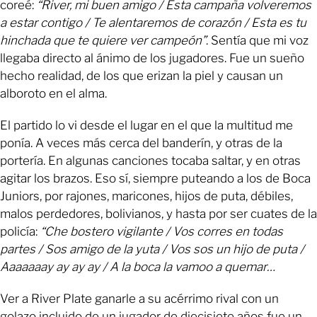
coreé:
“River, mi buen amigo / Esta campaña volveremos
a estar contigo / Te alentaremos de corazón / Esta es tu
hinchada que te quiere ver campeón”
. Sentía que mi voz
llegaba directo al ánimo de los jugadores. Fue un sueño
hecho realidad, de los que erizan la piel y causan un
alboroto en el alma.
El partido lo vi desde el lugar en el que la multitud me
ponía. A veces más cerca del banderín, y otras de la
portería. En algunas canciones tocaba saltar, y en otras
agitar los brazos. Eso sí, siempre puteando a los de Boca
Juniors, por rajones, maricones, hijos de puta, débiles,
malos perdedores, bolivianos, y hasta por ser cuates de la
policía:
“Che bostero vigilante / Vos corres en todas
partes / Sos amigo de la yuta / Vos sos un hijo de puta /
Aaaaaaay ay ay ay / A la boca la vamoo a quemar…
Ver a River Plate ganarle a su acérrimo rival con un
golazo incluido de un jugador de diecisiete años fue un