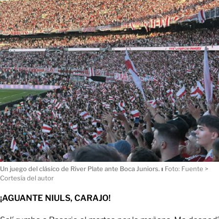
Un juego del clásico de River Plate ante Boca Juniors.
ı
Foto: Fuente >
Cortesía del autor
¡AGUANTE NIULS, CARAJO!