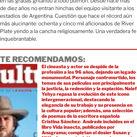
en las gradas gritando a todo pulmón. Desde hace más
de diez años no entran hinchas del equipo visitante a los
estadios de Argentina. Cuestión que hace el récord aún
más alucinante: ochenta y cinco mil aficionados de River
Plate yendo a la cancha religiosamente. Una verdadera fe
inquebrantable.
TE RECOMENDAMOS:
El cineasta y actor se despide de la
profesión a los 96 años, dejando un legado
monumental. Personaje controvertido, los
temas de sus películas son principalmente
la justicia, la redención y la expiación. Naief
Yehya repasa la evolución de este ícono
intergeneracional, destacando la
elegancia de su trabajo y su presencia en
la cultura popular; además, una selección
de poemas de la escritora española
Cristina Sánchez- Andrade incluidos en el
libro Vida insecta, publicados por
Anagrama; completan el dosier Susan y