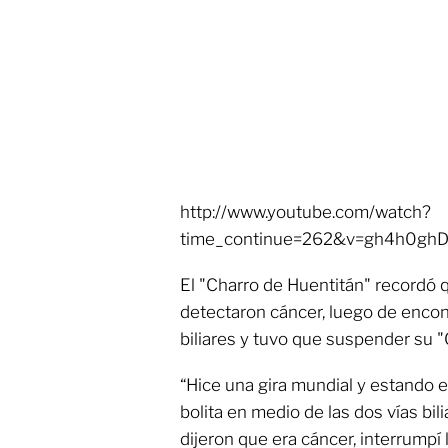
http://www.youtube.com/watch?
time_continue=262&v=gh4h0gh
El "Charro de Huentitán" recordó 
detectaron cáncer, luego de encont
biliares y tuvo que suspender su "
“Hice una gira mundial y estando
bolita en medio de las dos vías bi
dijeron que era cáncer, interrumpí la