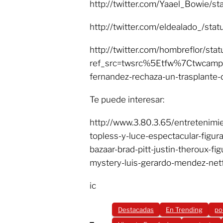
http://twitter.com/Yaael_Bowie
http://twitter.com/eldealado_/s
http://twitter.com/hombreflor/s
ref_src=twsrc%5Etfw%7Ctwcam
fernandez-rechaza-un-trasplante
Te puede interesar:
http://www.3.80.3.65/entretenimie
topless-y-luce-espectacular-figur
bazaar-brad-pitt-justin-theroux-fig
mystery-luis-gerardo-mendez-netfl
ic
Destacadas
En Trending
po