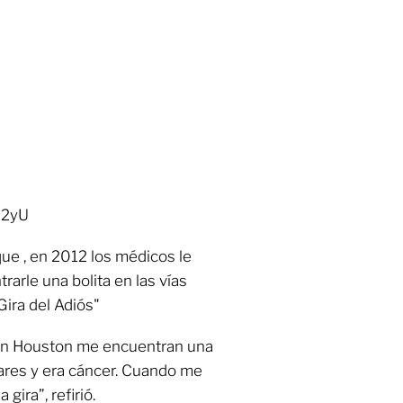
D2yU
que , en 2012 los médicos le
rarle una bolita en las vías
Gira del Adiós"
 en Houston me encuentran una
liares y era cáncer. Cuando me
 gira”, refirió.