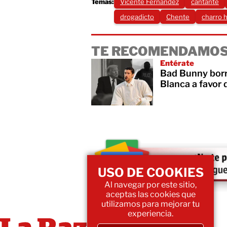
Temas:
Vicente Fernández
cantante
drogadicto
Chente
charro 
TE RECOMENDAMOS
Entérate
Bad Bunny borr
Blanca a favor 
USO DE COOKIES
Al navegar por este sitio,
aceptas las cookies que
utilizamos para mejorar tu
experiencia.