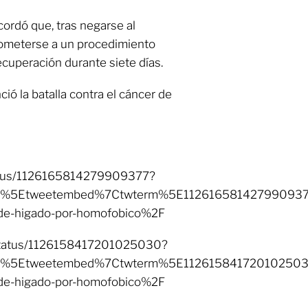
ordó que, tras negarse al
 someterse a un procedimiento
ecuperación durante siete días.
ió la batalla contra el cáncer de
status/1126165814279909377?
p%5Etweetembed%7Ctwterm%5E1126165814279909377&
-de-higado-por-homofobico%2F
o/status/1126158417201025030?
p%5Etweetembed%7Ctwterm%5E1126158417201025030&
-de-higado-por-homofobico%2F