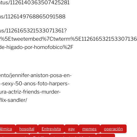
/status/1126140363507425281
tatus/1126149768865091588
tatus/1126165321533071361?
p%5Etweetembed%7Ctwterm%5E1126165321533071361&
-de-higado-por-homofobico%2F
nto/jennifer-aniston-posa-en-
a-sexy-50-anos-foto-harpers-
ura-actriz-friends-murder-
ix-sandler/
lémica
hospital
Entrevista
gay
memes
operación