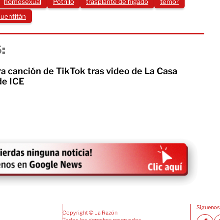
homosexual
Potrillo
trasplante de hígado
temor
huentitán
:
a canción de TikTok tras video de La Casa
de ICE
Siguenos
Copyright © La Razón
Todos los derechos reservados