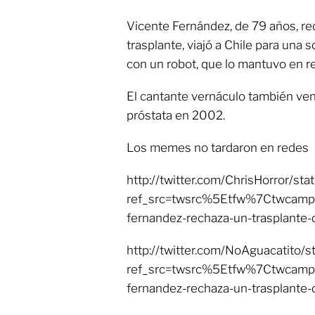
Vicente Fernández, de 79 años, rec
trasplante, viajó a Chile para una
con un robot, que lo mantuvo en r
El cantante vernáculo también venc
próstata en 2002.
Los memes no tardaron en redes
http://twitter.com/ChrisHorror/
ref_src=twsrc%5Etfw%7Ctwcam
fernandez-rechaza-un-trasplante
http://twitter.com/NoAguacatit
ref_src=twsrc%5Etfw%7Ctwcam
fernandez-rechaza-un-trasplante