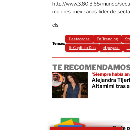
http://www.3.80.3.65/mundo/secue
mujeres-mexicanas-lider-de-secta
cls
Destacadas
En Trending
St
Temas:
It: Capitulo Dos
el payaso
it
TE RECOMENDAMOS
'Siempre había a
Alejandra Tije
Altamimi tras a