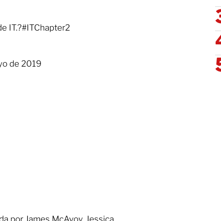
 de IT.?#ITChapter2
yo de 2019
zada por James McAvoy, Jessica