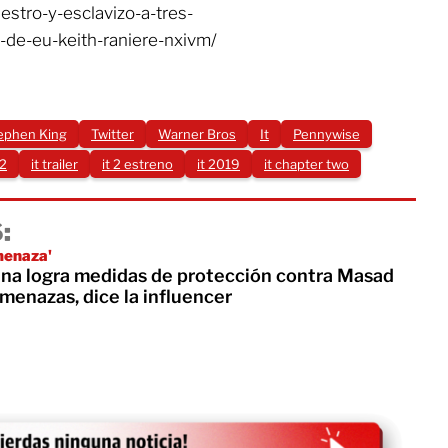
stro-y-esclavizo-a-tres-
-de-eu-keith-raniere-nxivm/
ephen King
Twitter
Warner Bros
It
Pennywise
 2
it trailer
it 2 estreno
it 2019
it chapter two
:
menaza'
rina logra medidas de protección contra Masad
menazas, dice la influencer