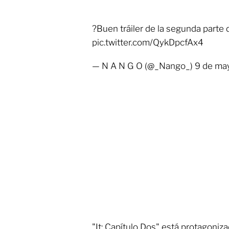
?Buen tráiler de la segunda parte
pic.twitter.com/QykDpcfAx4
— N A N G O (@_Nango_) 9 de ma
"It: Capítulo Dos" está protagoni