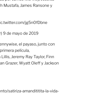
aiah Mustafa, James Ransone y
ic.twitter.com/jg5n0fDbne
r) 9 de mayo de 2019
Pennywise, el payaso, junto con
 primera película,
Lillis, Jeremy Ray Taylor, Finn
an Grazer, Wyatt Oleff y Jackson
to/satiriza-amandititita-la-vida-