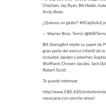
Chastain, Jay Ryan, Bill Hader, Is
Andy Bean.
¿Quieres un globo? #ItCapítulo2 p
— Warner Bros. Terror (@WBTerro
Bill Skarsgård repite su papel de 
gran parte del elenco infantil de la
incluidos Jaeden Lieberher, Sophia 
Wolfhard, Chosen Jacobs, Jack Dyl
Robert Scott.
Te puede interesar:
http://www.3.80.3.65/entretenimien
mexicana-con-pinche-amor/