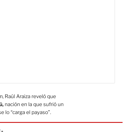
m, Raúl Araiza reveló que
ú,
nación en la que sufrió un
se lo “carga el payaso”.