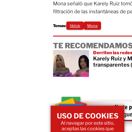
Mona señaló que Karely Ruiz tomó 
filtración de las instantáneas de pa
Temas:
tiktok
Mona
TE RECOMENDAMOS
Derriten las rede
Karely Ruiz y M
transparentes 
USO DE COOKIES
Al navegar por este sitio,
aceptas las cookies que