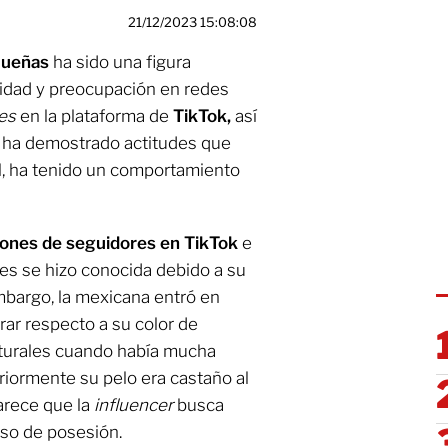
21/12/2023 15:08:08
Dueñas
ha sido una figura
idad y preocupación en redes
ves
en la plataforma de
TikTok,
así
, ha demostrado actitudes que
l, ha tenido un comportamiento
llones de seguidores en TikTok
e
ues se hizo conocida debido a su
embargo, la mexicana entró en
ar respecto a su color de
naturales cuando había mucha
riormente su pelo era castaño al
arece que la
influencer
busca
aso de posesión.