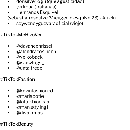
donsilveriogu (qué agusticidad)
yerimua (trakaaaa)
Hermanos Esquivel
(sebastian.esquivel31/eugenio.esquivel23) - Alucín
soywendyguevaraoficial (viejo)
#TikTokMeHizoVer
@dayanechrissel
@alondracosilionn
@velkoback
@islasvlogs_
@untalfredo
#TikTokFashion
@kevinfashioned
@mariabotle_
@lafatshionista
@manustyling1
@divalomas
#TikTokBeauty