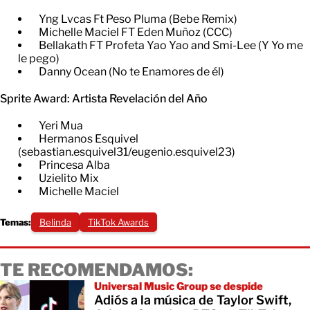
Yng Lvcas Ft Peso Pluma (Bebe Remix)
Michelle Maciel FT Eden Muñoz (CCC)
Bellakath FT Profeta Yao Yao and Smi-Lee (Y Yo me
le pego)
Danny Ocean (No te Enamores de él)
Sprite Award: Artista Revelación del Año
Yeri Mua
Hermanos Esquivel
(sebastian.esquivel31/eugenio.esquivel23)
Princesa Alba
Uzielito Mix
Michelle Maciel
Temas:
Belinda
TikTok Awards
TE RECOMENDAMOS:
Universal Music Group se despide
Adiós a la música de Taylor Swift,