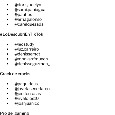
@dorisjocelyn
@sarai.paniagua
@pautips
@arriagalonso
@carelquezada
#LoDescubríEnTikTok
@leostudy
@luz.carreiro
@denissemct
@monksofmunch
@denisseguzman_
Crack de cracks
@paquideus
@javetasenerlarco
@jenifer.rosas
@rivaldios10
@joshjuanico_
Pro del gaming