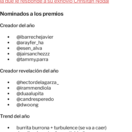
la que le responde a su exnovio Chrisitan Nodal
Nominados a los premios
Creador del año
@ibarrechejavier
@arayfer_ha
@esen_alva
@jairsanchezzz
@tammy.parra
Creador revelación del año
@hectordelagarza_
@irammendiola
@duaalupita
@candresperedo
@dwoong
Trend del año
burrita burrona + turbulence (se va a caer)