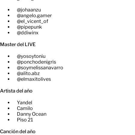
@johaanzu
@angelo.gamer
@el_vicent_of
@pipepunk
@ddiwinx
Master del LIVE
@yosoytoniu
@ponchodenigris
@soymelissanavarro
@alito.abz
@elmaxitolives
Artista del año
Yandel
Camilo
Danny Ocean
Piso 21
Canción del año