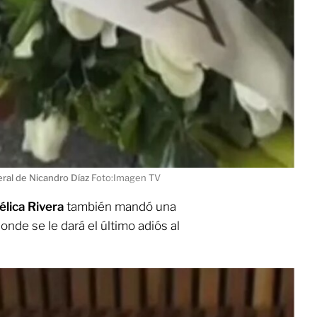
eral de Nicandro Díaz
Foto:Imagen TV
élica Rivera
también mandó una
donde se le dará el último adiós al