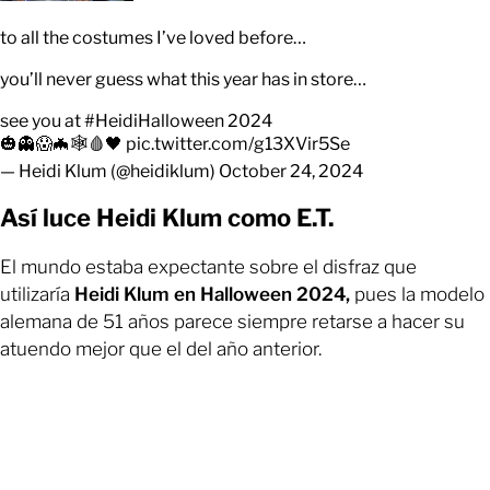
to all the costumes I’ve loved before…
you’ll never guess what this year has in store…
see you at
#HeidiHalloween
2024
🎃👻😱🦇🕸️🩸🖤
pic.twitter.com/g13XVir5Se
— Heidi Klum (@heidiklum)
October 24, 2024
Así luce Heidi Klum como E.T.
El mundo estaba expectante sobre el disfraz que
utilizaría
Heidi Klum en Halloween 2024,
pues la modelo
alemana de 51 años parece siempre retarse a hacer su
atuendo mejor que el del año anterior.