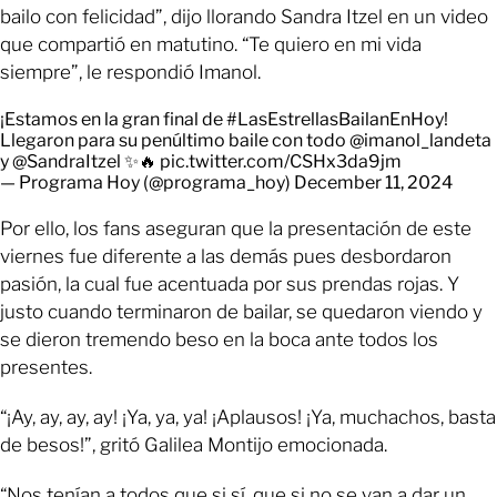
bailo con felicidad”, dijo llorando Sandra Itzel en un video
que compartió en matutino. “Te quiero en mi vida
siempre”, le respondió Imanol.
¡Estamos en la gran final de
#LasEstrellasBailanEnHoy
!
Llegaron para su penúltimo baile con todo
@imanol_landeta
y
@SandraItzel
✨🔥
pic.twitter.com/CSHx3da9jm
— Programa Hoy (@programa_hoy)
December 11, 2024
Por ello, los fans aseguran que la presentación de este
viernes fue diferente a las demás pues desbordaron
pasión, la cual fue acentuada por sus prendas rojas. Y
justo cuando terminaron de bailar, se quedaron viendo y
se dieron tremendo beso en la boca ante todos los
presentes.
“¡Ay, ay, ay, ay! ¡Ya, ya, ya! ¡Aplausos! ¡Ya, muchachos, basta
de besos!”, gritó Galilea Montijo emocionada.
“Nos tenían a todos que si sí, que si no se van a dar un