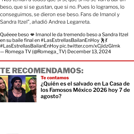
beso, que si se gustan, que si no. Pues lo logramos, lo
conseguimos, se dieron ese beso. Fans de Imanol y
Sandra Itzel”, añadió Andrea Legarreta.
Quéeee beso 💋 Imanol le da tremendo beso a Sandra Itzel
en su baile final en
#LasEstrellasBailanEnHoy
🕺💃
#LasEstrellasBailanEnHoy
pic.twitter.com/xCjidzGlmk
— Romega TV (@Romega_TV)
December 13, 2024
TE RECOMENDAMOS:
Te contamos
¿Quién es el salvado en La Casa de
los Famosos México 2026 hoy 7 de
agosto?