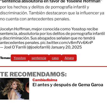
“sentencia absolutoria en favor de Yoseline Hoffman”
por los hechos y delitos de pornografía infantil y
discriminación. También destacaron que la influencer ya
no cuenta con antecedentes penales.
Jocelyn Hoffman, mejor conocida como Yosstop recibe
sentencia, absolutoria por los delitos de pornografía infantil
y discriminación. Sus abogados señalan que no tendrá
antecedentes penales.
pic.twitter.com/v8mfVv6KnP
— Joel O´Farrili (@joelofarrili)
January 20, 2025
Temas:
Yosstop
sentencia
caso
Ainara
TE RECOMENDAMOS:
Cambiadísima
El antes y después de Gema Garoa