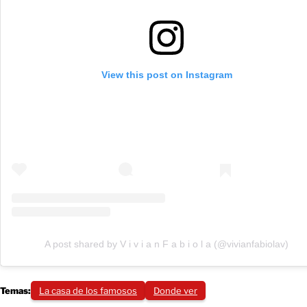
View this post on Instagram
A post shared by V i v i a n F a b i o l a (@vivianfabiolav)
Temas:
La casa de los famosos
Donde ver