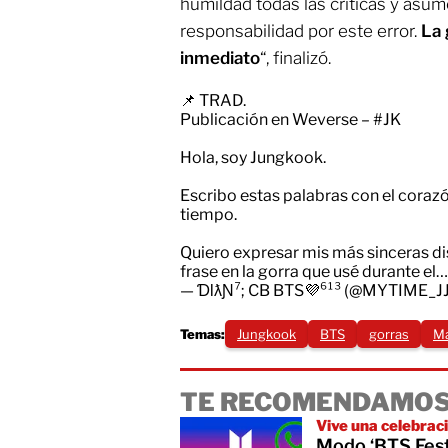
humildad todas las críticas y asu
responsabilidad por este error.
La 
inmediato
“, finalizó.
📌 TRAD.
Publicación en Weverse –
#JK
Hola, soy Jungkook.
Escribo estas palabras con el corazó
tiempo.
Quiero expresar mis más sinceras d
frase en la gorra que usé durante el
— ƊƖƛƝ⁷; CB BTS💜⁶¹³ (@MYTIME_J
Temas:
Jungkook
BTS
gorras
Ma
TE RECOMENDAMOS
Vive una celebrac
Modo ‘BTS Fest