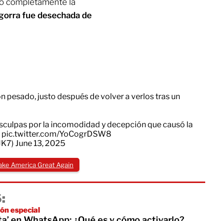
mo completamente la
gorra fue desechada de
n pesado, justo después de volver a verlos tras un
isculpas por la incomodidad y decepción que causó la
…
pic.twitter.com/YoCogrDSW8
JK7)
June 13, 2025
ke America Great Again
:
ión especial
a’ en WhatsApp: ¿Qué es y cómo activarlo?