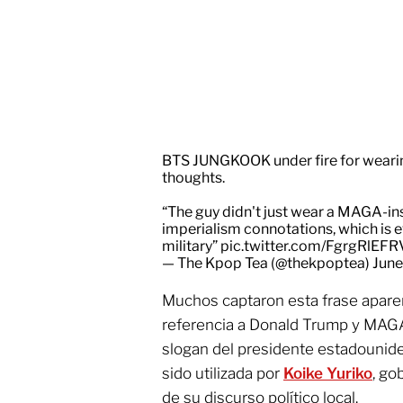
BTS JUNGKOOK under fire for wearing
thoughts.
“The guy didn't just wear a MAGA-in
imperialism connotations, which is e
military”
pic.twitter.com/FgrgRlEFR
— The Kpop Tea (@thekpoptea)
June
Muchos captaron esta frase apar
referencia a Donald Trump y MAG
slogan del presidente estadounide
sido utilizada por
Koike Yuriko
, go
de su discurso político local.