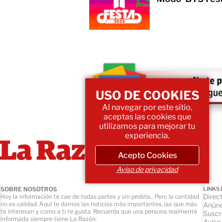
USO DE COOKIES
Al navegar por este sitio,
aceptas las cookies que
utilizamos para mejorar tu
experiencia.
Acepto Cookies
Aviso de privacidad
SOBRE NOSOTROS
LINKS 
Direct
Hoy la información te cae de todas partes y sin pedirla... Pero la cantidad
no es calidad. Aquí te damos las noticias más importantes, las que más
Anúnc
te interesan y como a ti te gusta. Recuerda que una persona realmente
Suscr
informada siempre tiene La Razón.
Aviso