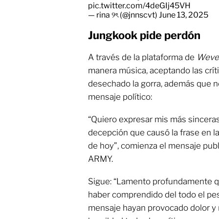
pic.twitter.com/4deGIj45VH
— rina ୨ৎ (@jnnscvt)
June 13, 2025
Jungkook pide perdón
A través de la plataforma de
Weve
manera música, aceptando las crít
desechado la gorra, además que no
mensaje político:
“Quiero expresar mis más sinceras
decepción que causó la frase en l
de hoy”, comienza el mensaje publ
ARMY.
Sigue: “Lamento profundamente que
haber comprendido del todo el peso
mensaje hayan provocado dolor y 