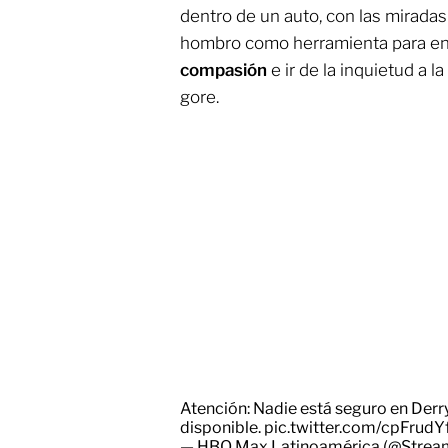
dentro de un auto, con las miradas
hombro como herramienta para en
compasión
e ir de la inquietud a l
gore.
Atención: Nadie está seguro en Derr
disponible.
pic.twitter.com/cpFrudY
— HBO Max Latinoamérica (@Stre