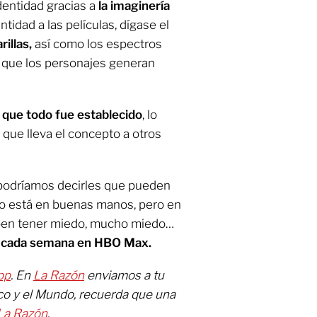
dentidad gracias a
la imaginería
tidad a las películas, dígase el
rillas,
así como los espectros
e que los personajes generan
que todo fue establecido
, lo
que lleva el concepto a otros
a podríamos decirles que pueden
to está en buenas manos, pero en
deben tener miedo, mucho miedo…
io cada semana en HBO Max.
pp
. En
La Razón
enviamos a tu
co y el Mundo, recuerda que una
La Razón
.