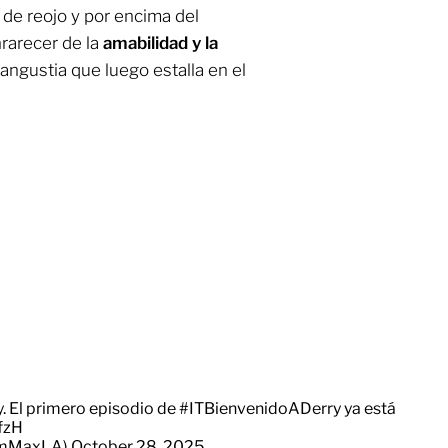
 de reojo y por encima del
rarecer de la
amabilidad y la
a angustia que luego estalla en el
y. El primero episodio de
#ITBienvenidoADerry
ya está
fzH
amMaxLA)
October 28, 2025