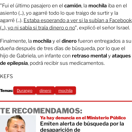
"Fui el último pasajero en el
camión
, la
mochila
iba en el
asiento (...), yo agarré todo lo que traigo de surtir y la
agarré (...).
Estaba esperando a ver si la subían a Facebook
(...), yo ni sabía si traía dinero o no
", explicó el señor Israel.
Finalmente, la
mochila
y el
dinero
fueron entregados a su
dueña después de tres días de búsqueda, por lo que el
hijo de Gabriela, un infante con
retraso mental
y
ataques
de epilepsia
, podrá recibir sus medicamentos.
KEFS
Temas:
Durango
dinero
mochila
TE RECOMENDAMOS:
Ya hay denuncia en el Ministerio Público
Emiten alerta de búsqueda por la
desaparición de