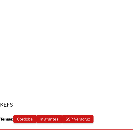
KEFS
Temas:
Córdoba
migrantes
SSP Veracruz