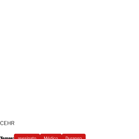
CEHR
Temas:
asesinato
Médico
Durango