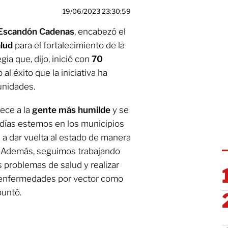
19/06/2023 23:30:59
o Escandón Cadenas
, encabezó el
lud
para el fortalecimiento de la
ia que, dijo, inició con
70
l éxito que la iniciativa ha
unidades.
ece a la
gente más humilde
y se
 días estemos en los municipios
 a dar vuelta al estado de manera
. Además, seguimos trabajando
s problemas de salud y realizar
s enfermedades por vector como
puntó.