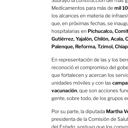
Subrayó la construcción del más g
Medicamentos para más de
mil 1
los alcances en materia de infraes
que, en próximas fechas, se inaug
hospitalarias en
Pichucalco, Comi
Gutiérrez, Yajalón, Chilón, Acala, C
Palenque, Reforma, Tzimol, Chia
En representación de las y los ben
reconoció el compromiso del gober
que fortalecen y acercan los serv
unidades móviles y con las
campañ
vacunación
, que son acciones fun
gente, sobre todo, de los grupos e
Por su parte, la diputada
Martha V
presidenta de la Comisión de Salu
del Estado, sostuvo que los convoy