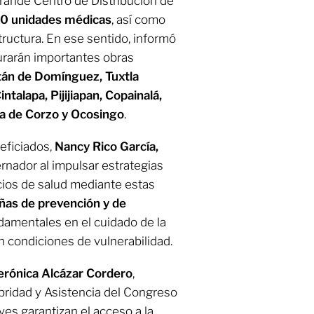
rande Centro de Distribución de
00 unidades médicas
, así como
tructura. En ese sentido, informó
urarán importantes obras
tán de Domínguez, Tuxtla
intalapa, Pijijiapan, Copainalá,
pa de Corzo y Ocosingo
.
eficiados,
Nancy Rico García,
nador al impulsar estrategias
icios de salud mediante estas
as de prevención y de
damentales en el cuidado de la
n condiciones de vulnerabilidad.
erónica Alcázar Cordero
,
bridad y Asistencia del Congreso
es garantizan el acceso a la