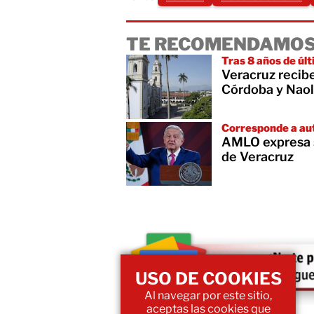
TE RECOMENDAMOS
Tras 8 años de ú
Veracruz recib
Córdoba y Naol
Corresponde a aut
AMLO expresa s
de Veracruz
USO DE COOKIES
Al navegar por este sitio,
aceptas las cookies que