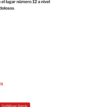
 el lugar número 12 a nivel
 dolosos
.
ws
Cuitláhuac García