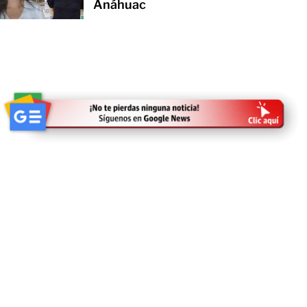
Anáhuac