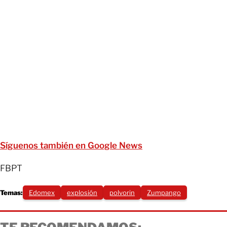
Síguenos también en Google News
FBPT
Temas:
Edomex
explosión
polvorin
Zumpango