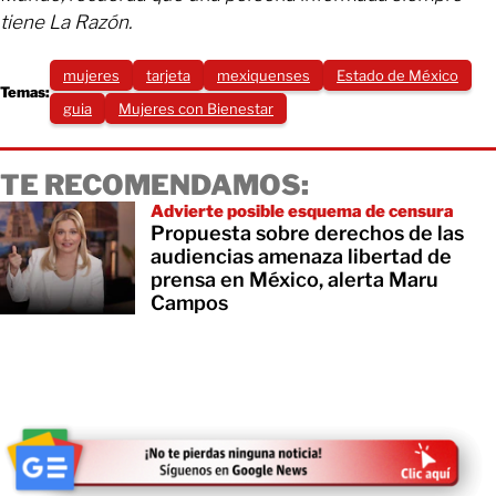
tiene La Razón.
mujeres
tarjeta
mexiquenses
Estado de México
Temas:
guia
Mujeres con Bienestar
TE RECOMENDAMOS:
Advierte posible esquema de censura
Propuesta sobre derechos de las
audiencias amenaza libertad de
prensa en México, alerta Maru
Campos