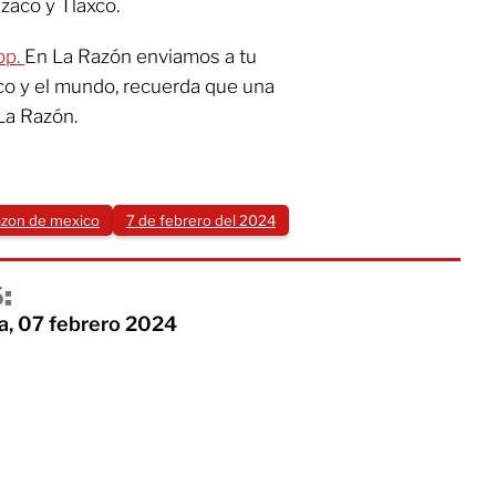
zaco y Tlaxco.
pp.
En La Razón enviamos a tu
co y el mundo, recuerda que una
La Razón.
razon de mexico
7 de febrero del 2024
:
a, 07 febrero 2024