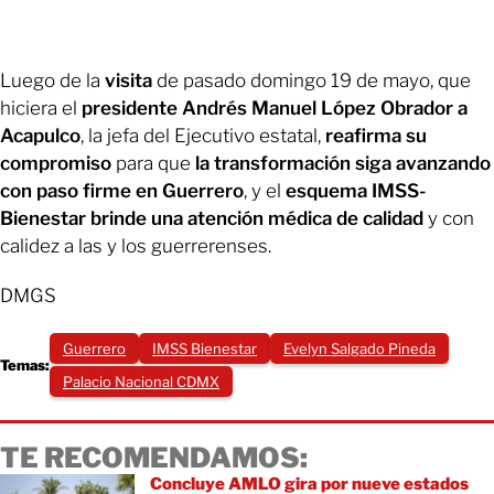
Luego de la
visita
de pasado domingo 19 de mayo, que
hiciera el
presidente Andrés Manuel López Obrador a
Acapulco
, la jefa del Ejecutivo estatal,
reafirma su
compromiso
para que
la transformación siga avanzando
con paso firme en Guerrero
, y el
esquema IMSS-
Bienestar brinde una atención médica de calidad
y con
calidez a las y los guerrerenses.
DMGS
Guerrero
IMSS Bienestar
Evelyn Salgado Pineda
Temas:
Palacio Nacional CDMX
TE RECOMENDAMOS:
Concluye AMLO gira por nueve estados