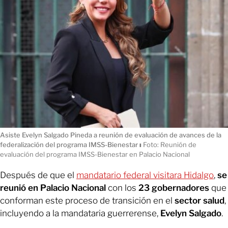
Asiste Evelyn Salgado Pineda a reunión de evaluación de avances de la
federalización del programa IMSS-Bienestar
ı
Foto: Reunión de
evaluación del programa IMSS-Bienestar en Palacio Nacional
Después de que el
mandatario federal visitara Hidalgo
,
se
reunió en Palacio Nacional
con los
23 gobernadores
que
conforman este proceso de transición en el
sector salud
,
incluyendo a la mandataria guerrerense,
Evelyn Salgado
.