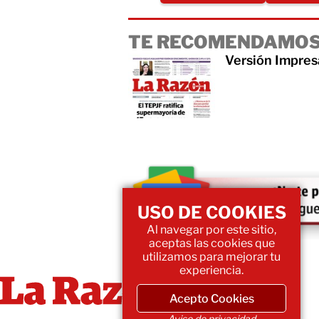
TE RECOMENDAMOS
Versión Impres
USO DE COOKIES
Al navegar por este sitio,
aceptas las cookies que
utilizamos para mejorar tu
experiencia.
Acepto Cookies
Aviso de privacidad