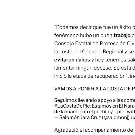
“Podemos decir que fue un éxito 
fenómeno hubo un buen
trabajo
d
Consejo Estatal de Protección Civi
la costa del Consejo Regional y 
evitaron
daños
y hoy tenemos sal
lamentar ningún deceso. Se está 
inició la etapa de recuperación”, i
VAMOS A PONER A LA COSTA DE 
Seguimos llevando apoyo a las comu
#LaCostaDePie
. Estamos en El Nara
de la mano con el pueblo y…
pic.twi
— Salomón Jara Cruz (@salomonj)
J
Agradeció el acompañamiento de t