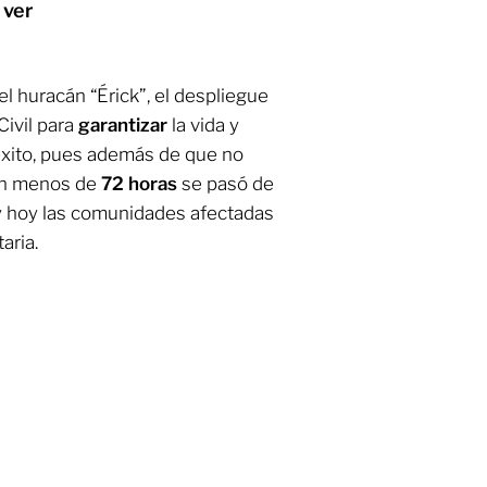
 ver
l huracán “Érick”, el despliegue
Civil para
garantizar
la vida y
éxito, pues además de que no
en menos de
72 horas
se pasó de
 y hoy las comunidades afectadas
aria.