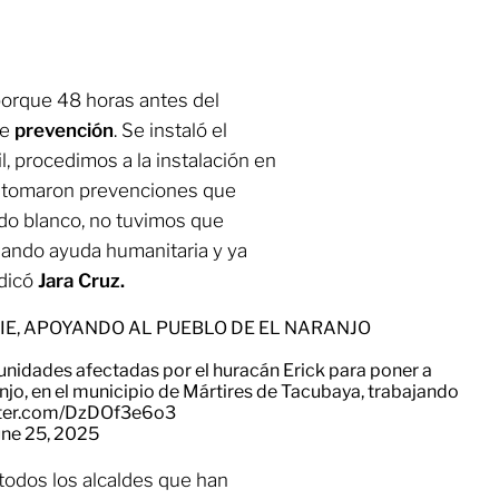
porque 48 horas antes del
e
prevención
. Se instaló el
l, procedimos a la instalación en
se tomaron prevenciones que
do blanco, no tuvimos que
dando ayuda humanitaria y ya
ndicó
Jara Cruz.
PIE, APOYANDO AL PUEBLO DE EL NARANJO
nidades afectadas por el huracán Erick para poner a
njo, en el municipio de Mártires de Tacubaya, trabajando
tter.com/DzDOf3e6o3
une 25, 2025
odos los alcaldes que han