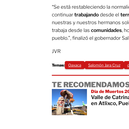
“Se está restableciendo la normali
continuar
trabajando
desde el
terr
nuestras y nuestros hermanos solo
trabaja desde las
comunidades
, 
pueblo.”, finalizó el gobernador Sa
JVR
Temas:
Oaxaca
Salomón Jara Cruz
TE RECOMENDAMOS
Día de Muertos 
Valle de Catri
en Atlixco, Pue