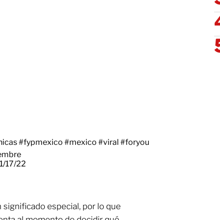
hicas
#fypmexico
#mexico
#viral
#foryou
embre
11/17/22
 significado especial, por lo que
enta al momento de decidir qué