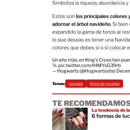
Simboliza la riqueza, abundancia y 
Estos son
los principales colores 
adornar el árbol navideño
. Si bie
expandido la gama de tonos al resto
lo que deseas es tener una Navidad
colores que debes sí o sí colocar en
Un año más, en King's Cross han pues
¾.
pic.twitter.com/IHMYsG39rb
— Hogwarts (@Hogwartssite)
Decem
Temas:
navidad
Árbol de navidad
TE RECOMENDAMOS
La tendencia de l
6 formas de luc