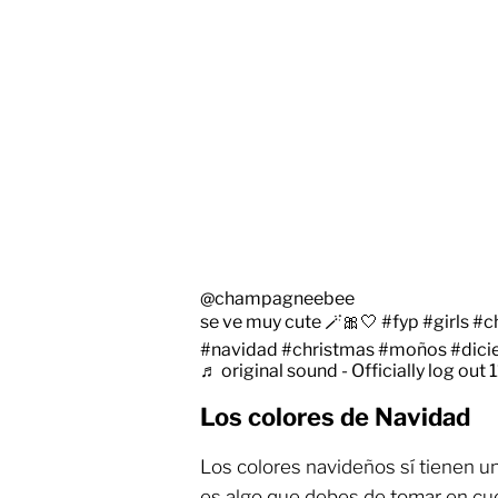
@champagneebee
se ve muy cute 🪄🎀🤍
#fyp
#girls
#c
#navidad
#christmas
#moños
#dici
♬ original sound - Officially log out 
Los colores de Navidad
Los colores navideños sí tienen un
es algo que debes de tomar en cu