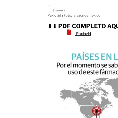
Paxlovid
ı
Foto: larazondemexico
⬇⬇ PDF COMPLETO AQU
Paxlovid