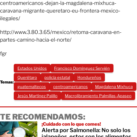
centroamericanos-dejan-la-magdalena-mixhuca-
caravana-migrante-queretaro-eu-frontera-mexico-
ilegales/
http://www.3.80.3.65/mexico/retoma-caravana-en-
partes-camino-hacia-el-norte/
fgr
Estados Unidos
Francisco Domínguez Servién
Querétaro
policía estatal
Hondureños
Temas:
guatemaltecos
centroamericanos
Magdalena Mixhuca
Jesús Martínez Palillo
Macrolibramiento Palmillas-Apaseo
TE RECOMENDAMOS:
¡Cuidado con lo que comes!
Alerta por Salmonella: No solo los
jalapeños, estos son los alimentos