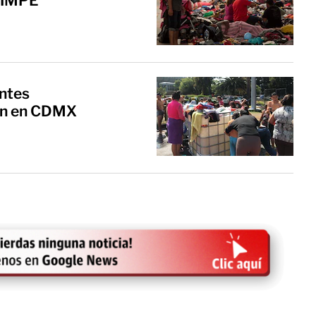
e IMPE
ntes
an en CDMX