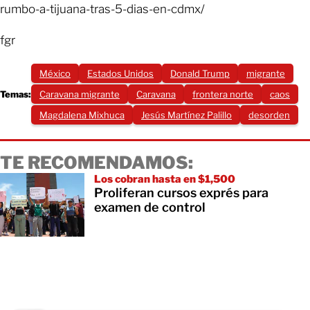
rumbo-a-tijuana-tras-5-dias-en-cdmx/
fgr
México
Estados Unidos
Donald Trump
migrante
Temas:
Caravana migrante
Caravana
frontera norte
caos
Magdalena Mixhuca
Jesús Martínez Palillo
desorden
TE RECOMENDAMOS:
Los cobran hasta en $1,500
Proliferan cursos exprés para
examen de control