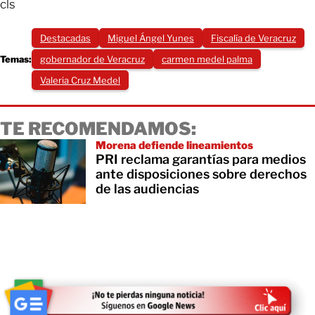
cls
Destacadas
Miguel Ángel Yunes
Fiscalía de Veracruz
Temas:
gobernador de Veracruz
carmen medel palma
Valeria Cruz Medel
TE RECOMENDAMOS:
Morena defiende lineamientos
PRI reclama garantías para medios
ante disposiciones sobre derechos
de las audiencias