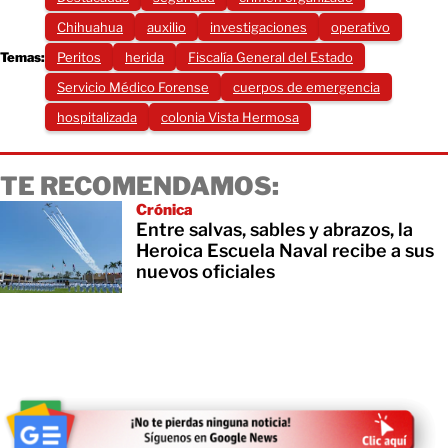
Chihuahua
auxilio
investigaciones
operativo
Temas:
Peritos
herida
Fiscalía General del Estado
Servicio Médico Forense
cuerpos de emergencia
hospitalizada
colonia Vista Hermosa
TE RECOMENDAMOS:
Crónica
Entre salvas, sables y abrazos, la
Heroica Escuela Naval recibe a sus
nuevos oficiales