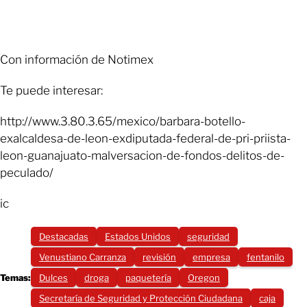
Con información de Notimex
Te puede interesar:
http://www.3.80.3.65/mexico/barbara-botello-
exalcaldesa-de-leon-exdiputada-federal-de-pri-priista-
leon-guanajuato-malversacion-de-fondos-delitos-de-
peculado/
ic
Destacadas
Estados Unidos
seguridad
Venustiano Carranza
revisión
empresa
fentanilo
Temas:
Dulces
droga
paquetería
Oregon
Secretaría de Seguridad y Protección Ciudadana
caja