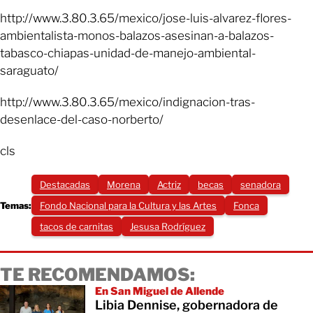
http://www.3.80.3.65/mexico/jose-luis-alvarez-flores-
ambientalista-monos-balazos-asesinan-a-balazos-
tabasco-chiapas-unidad-de-manejo-ambiental-
saraguato/
http://www.3.80.3.65/mexico/indignacion-tras-
desenlace-del-caso-norberto/
cls
Destacadas
Morena
Actriz
becas
senadora
Temas:
Fondo Nacional para la Cultura y las Artes
Fonca
tacos de carnitas
Jesusa Rodríguez
TE RECOMENDAMOS:
En San Miguel de Allende
Libia Dennise, gobernadora de