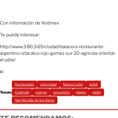
Con información de Notimex
Te puede interesar:
http://www.3.80.3.65/ciudad/balacera-restaurante-
argentino-iztacalco-rojo-gomez-sur-20-agricola-oriental-
el-pibe/
kl
Destacadas
seguridad
Nuevo León
bebé
Temas:
Coahuila
cuerpo
secuestro
plagio
rapto
San Nicolás de los Garza