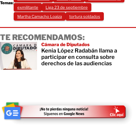
Temas:
exmilitante
Liga 23 de septiembre
Martha Camacho Loaiza
tortura soldados
TE RECOMENDAMOS:
Cámara de Diputados
Kenia López Radabán llama a
participar en consulta sobre
derechos de las audiencias