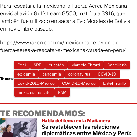
Para rescatar a la mexicana la Fuerza Aérea Mexicana
envió al avión Gulfstream G550, matrícula 3916, que
también fue utilizado en sacar a Evo Morales de Bolivia
en noviembre pasado.
https://www.razon.com.mx/mexico/parte-avion-de-
fuerza-aerea-a-rescatar-a-mexicana-varada-en-peru/
Perú
SRE
Yucatán
Marcelo Ebrard
Cancillería
epidemia
pandemia
coronavirus
COVID-19
Temas:
Covid-2019-México
COVID-19-México
Ehtel Trujillo
mexicana rescate
FAM
TE RECOMENDAMOS:
Habla del tema en la Mañanera
Se restablecen las relaciones
diplomáticas entre México y Perú: