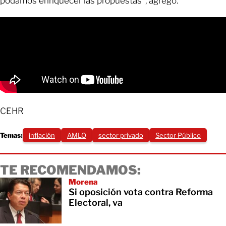
podamos enriquecer las propuestas”, agregó.
CEHR
Temas:
inflación
AMLO
sector privado
Sector Público
TE RECOMENDAMOS:
Morena
Si oposición vota contra Reforma
Electoral, va