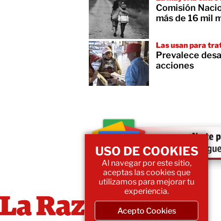
Comisión Nacio
más de 16 mil 
Las usan para trat
Prevalece desa
acciones
USO DE COOKIES
Al navegar por este sitio,
aceptas las cookies que
utilizamos para mejorar tu
experiencia.
Acepto Cookies