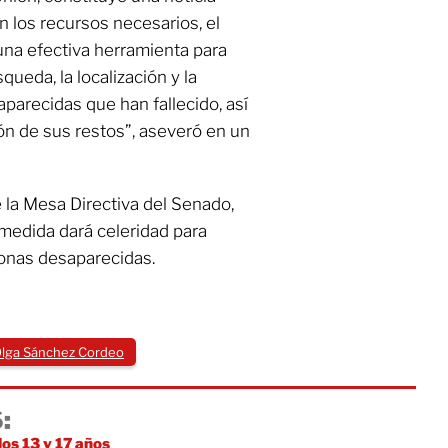
n los recursos necesarios, el
una efectiva herramienta para
ueda, la localización y la
aparecidas que han fallecido, así
ión de sus restos”, aseveró en un
e la Mesa Directiva del Senado,
 medida dará celeridad para
sonas desaparecidas.
lga Sánchez Cordeo
:
os 13 y 17 años