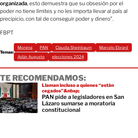
organizada
, esto demuestra que su obsesión por el
poder no tiene límites y no les importa llevar al país al
precipicio, con tal de conseguir poder y dinero”.
FBPT
Morena
PAN
Claudia Sheinbaum
Marcelo Ebrard
Temas:
Adán Augusto
elecciones 2024
TE RECOMENDAMOS:
Llaman incluso a quienes “están
cegados”&nbsp;
PAN pide a legisladores en San
Lázaro sumarse a moratoria
constitucional