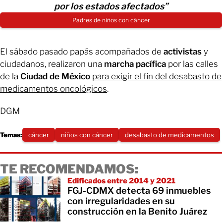
por los estados afectados”
Padres de niños con cáncer
El sábado pasado papás acompañados de
activistas
y
ciudadanos, realizaron una
marcha pacífica
por las calles
de la
Ciudad de México
para exigir el fin del desabasto de
medicamentos oncológicos
.
DGM
Temas:
cáncer
niños con cáncer
desabasto de medicamentos
TE RECOMENDAMOS:
Edificados entre 2014 y 2021
FGJ-CDMX detecta 69 inmuebles
con irregularidades en su
construcción en la Benito Juárez